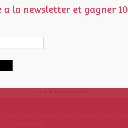
e a la newsletter et gagner 1
Related content
Casino En Ligne Fiable
Meilleur Site De Poker En Ligne
Casino En Ligne Argent Réel
Casino En Ligne Argent Réel