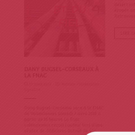
désert sah
épopée san
Retrouvez.
LIRE L
DANY BUGSEL-CORSEAUX À
LA FNAC
19 mars 2018
Auteurs
,
Présentation
,
Signature
Dany Bugsel-Corseaux sera à la FNAC
de Valenciennes samedi 7 avril 2018 à
partir de 15 heures La Fnac
valenciennes reçoit l'auteur lors d'une
séance de dédicaces autour de son...