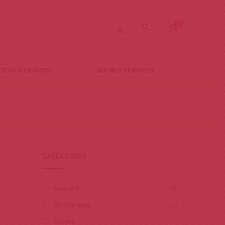
0
I SOMMES-NOUS
AUTRES SERVICES
CATÉGORIES
Auteurs
(9)
Chroniques
(3)
Divers
(2)