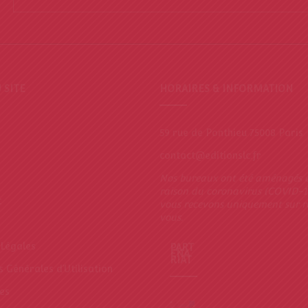
 SITE
HORAIRES & INFORMATION
59 rue de Ponthieu 75008 Paris
contact@editionslc.fr
Nos bureaux ont été aménagés 
raison du coronavirus (COVID-1
t
vous recevons uniquement sur 
vous.
Légales
PART
ENA
RIAT
 Générales d’Utilisation
es