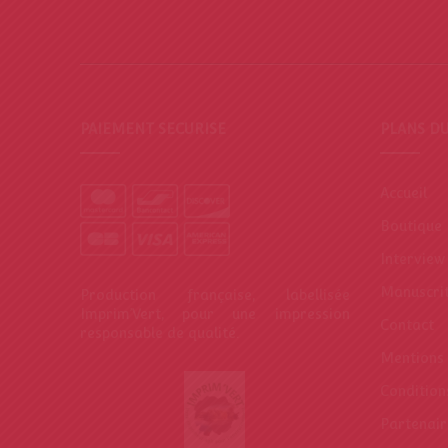
PAIEMENT SECURISE
PLANS DU
Accueil
Boutique
Interview
Manuscri
Production française, labellisée
Imprim’Vert, pour une impression
Contact
responsable de qualité.
Mentions 
Conditions
Partenair