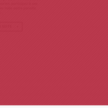
arien, participez à une
s nulle autre pareille.
..
A SUITE