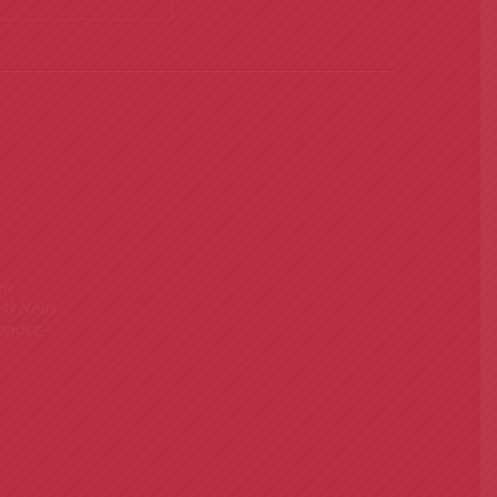
en
9) Nous
rendez-