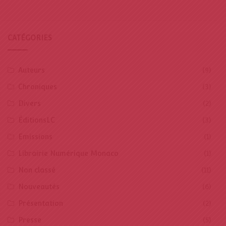
t
i
CATÉGORIES
o
n
Auteurs
(9)
Chroniques
(3)
Divers
(2)
ÉditionsLC
(3)
Emissions
(1)
Librairie Numérique Monaco
(1)
Non classé
(11)
Nouveautés
(6)
Présentation
(2)
Presse
(5)