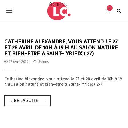
S
E
k
0
d
T
i
i
p
o
t
t
o
i
g
m
o
a
CATHERINE ALEXANDRE, VOUS ATTEND LE 27
g
n
i
ET 28 AVRIL DE 10H À 19 H AU SALON NATURE
n
s
ET BIEN-ÊTRE À SAINT- YRIEIX ( 27)
l
c
L
o
17 avril 2019
Salons
e
C
n
t
n
e
Catherine Alexandre, vous attend le 27 et 28 avril de 10h à 19
a
n
h au salon nature et bien-être à Saint- Yrieix ( 27)
t
v
LIRE LA SUITE
i
g
a